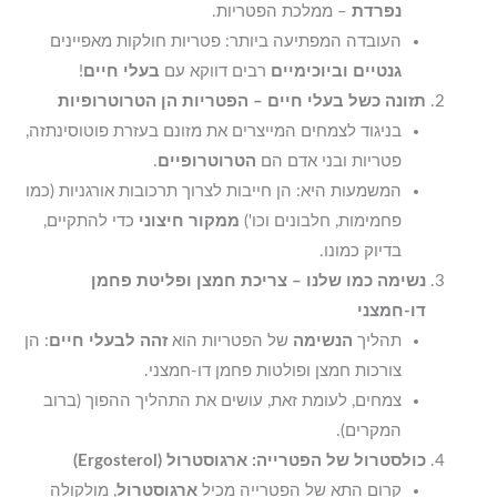
נפרדת
– ממלכת הפטריות.
העובדה המפתיעה ביותר: פטריות חולקות מאפיינים
גנטיים וביוכימיים
רבים דווקא עם
בעלי חיים
!
תזונה כשל בעלי חיים – הפטריות הן הטרוטרופיות
בניגוד לצמחים המייצרים את מזונם בעזרת פוטוסינתזה,
פטריות ובני אדם הם
הטרוטרופיים
.
המשמעות היא: הן חייבות לצרוך תרכובות אורגניות (כמו
פחמימות, חלבונים וכו')
ממקור חיצוני
כדי להתקיים,
בדיוק כמונו.
נשימה כמו שלנו – צריכת חמצן ופליטת פחמן
דו-חמצני
תהליך
הנשימה
של הפטריות הוא
זהה לבעלי חיים
: הן
צורכות חמצן ופולטות פחמן דו-חמצני.
צמחים, לעומת זאת, עושים את התהליך ההפוך (ברוב
המקרים).
כולסטרול של הפטרייה: ארגוסטרול (Ergosterol)
קרום התא של הפטרייה מכיל
ארגוסטרול
, מולקולה