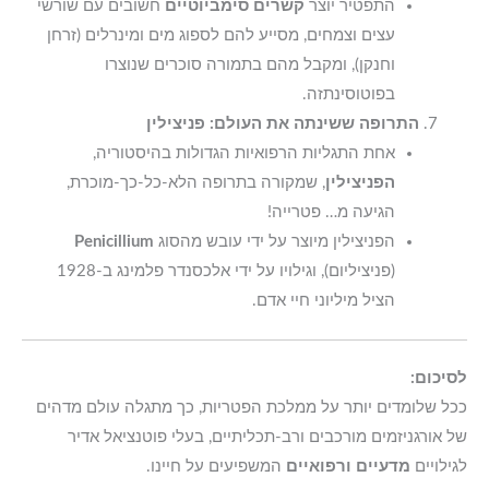
התפטיר יוצר
קשרים סימביוטיים
חשובים עם שורשי
עצים וצמחים, מסייע להם לספוג מים ומינרלים (זרחן
וחנקן), ומקבל מהם בתמורה סוכרים שנוצרו
בפוטוסינתזה.
התרופה ששינתה את העולם: פניצילין
אחת התגליות הרפואיות הגדולות בהיסטוריה,
הפניצילין
, שמקורה בתרופה הלא-כל-כך-מוכרת,
הגיעה מ… פטרייה!
הפניצילין מיוצר על ידי עובש מהסוג
Penicillium
(פניציליום), וגילויו על ידי אלכסנדר פלמינג ב-1928
הציל מיליוני חיי אדם.
לסיכום:
ככל שלומדים יותר על ממלכת הפטריות, כך מתגלה עולם מדהים
של אורגניזמים מורכבים ורב-תכליתיים, בעלי פוטנציאל אדיר
לגילויים
מדעיים ורפואיים
המשפיעים על חיינו.