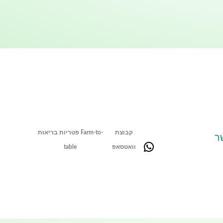
קבוצת
פטריוֹת בריאוּת Farm-to-
ר
וואטסאפ
table