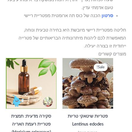
טעם אדמתי עדין.
סרטון
הכנה של כוס תה ארומטית מפטריית ריישי
חליטה מפטריית ריישי מיובשת היא בחירה טבעית ונוחה,
המאפשרת לכם ליהנות מיתרונותיה הבריאותיים של פטרייה
ייחודית זו בצורה יעילה.
מוצרים קשורים
המחיר
המחיר
המקורי
הנוכחי
Sale!
Sale!
היה:
הוא:
₪23.00.
₪29.00.
פטריות שיטאקי טריות
סקירה מדעית: תמצית
Lentinus edodes
פטריית רעמת האריה